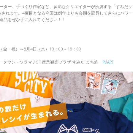
ーター、手づくり作家など、多彩なクリエイターが所属する「すみだク
催されます。4度目となる今回は例年よりも会期を延長してさらにパワ
逸品をぜひ手に入れてください！！
日（金・祝）～8月4日（水）10：00 – 18：00
ータウン・ソラマチ5F 産業観光プラザ すみだ まち処
[MAP]