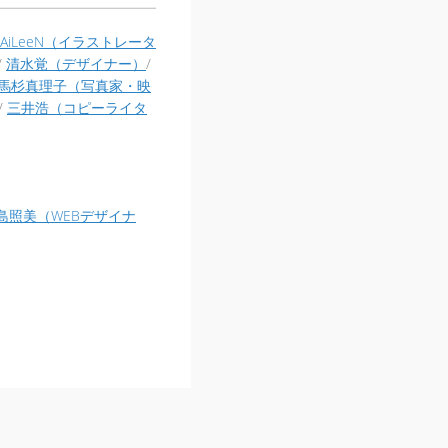
AiLeeN（イラストレータ
/
清水覚（デザイナー）
/
馬杉真理子（写真家・映
/
三井浩（コピーライタ
島照美（WEBデザイナ