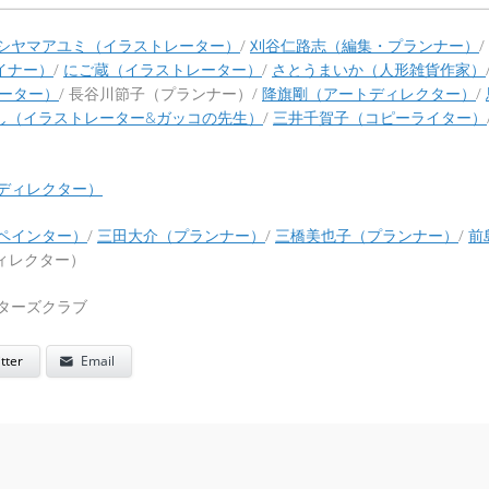
シヤマアユミ（イラストレーター）
/
刈谷仁路志（編集・プランナー）
/
イナー）
/
にご蔵（イラストレーター）
/
さとうまいか（人形雑貨作家）
ーター）
/ 長谷川節子（プランナー）/
降旗剛（アートディレクター）
/
し（イラストレーター&ガッコの先生）
/
三井千賀子（コピーライター）
ディレクター）
ペインター）
/
三田大介（プランナー）
/
三橋美也子（プランナー）
/
前
ディレクター）
イターズクラブ
tter
Email