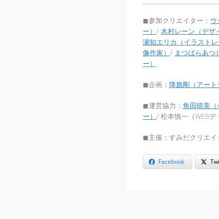
◼︎参加クリエイター：
ウ
ー）
/
木村レーン（デザ
瀬知エリカ（イラストレ
像作家）
/
まつばらあつ
ー）
◼︎企画：
降旗剛（アート
◼︎運営協力：
角田晴美（
ー）
/ 松本慎一（WEB
◼︎主催：すみだクリエ
Facebook
Twi