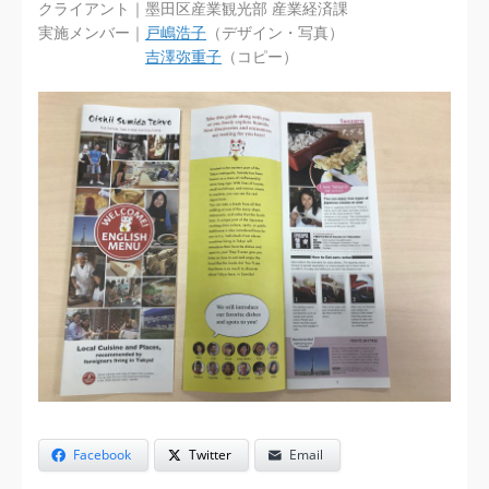
クライアント｜墨田区産業観光部 産業経済課
実施メンバー｜
戸嶋浩子
（デザイン・写真）
吉澤弥重子
（コピー）
Facebook
Twitter
Email